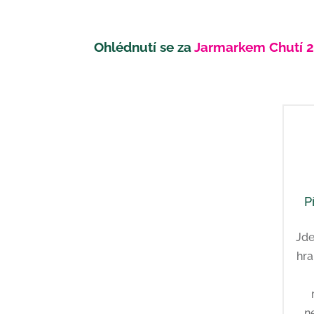
Ohlédnutí se za
Jarmarkem Chutí 2
P
Jde
hra
n