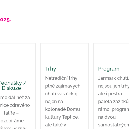
025.
Trhy
Program
Netradiční trhy
Jarmark chutí,
řednášky /
plné zajímavých
nejsou jen trhy
Diskuze
chutí vás čekají
ale i pestrá
me dál než za
nejen na
paleta zážitků
nice zdravého
kolonádě Domu
rámci progra
talíře –
kultury Teplice,
na dvou
rozebíráme
ale také v
samostatnýc
ejvětší výzvy