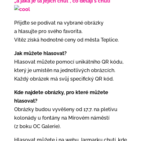
„a jaká je ta jejich chuť“, co dělají s chutí
Přijďte se podívat na vybrané obrázky
a hlasujte pro svého favorita.
Vítěz získá hodnotné ceny od města Teplice.
Jak můžete hlasovat?
Hlasovat můžete pomocí unikátního QR kódu,
který je umístěn na jednotlivých obrázcích.
Každý obrázek má svůj specifický QR kód.
Kde najdete obrázky, pro které můžete
hlasovat?
Obrázky budou vyvěšeny od 17.7. na pletivu
kolonády u fontány na Mírovém náměstí
(z boku OC Galerie).
Hlasovat můžete i na webu Jarmarku chutí, kde