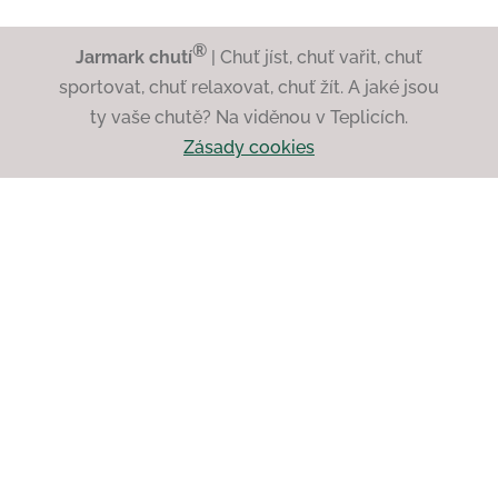
®
Jarmark chutí
| Chuť jíst, chuť vařit, chuť
sportovat, chuť relaxovat, chuť žít. A jaké jsou
ty vaše chutě? Na viděnou v Teplicích.
Zásady cookies