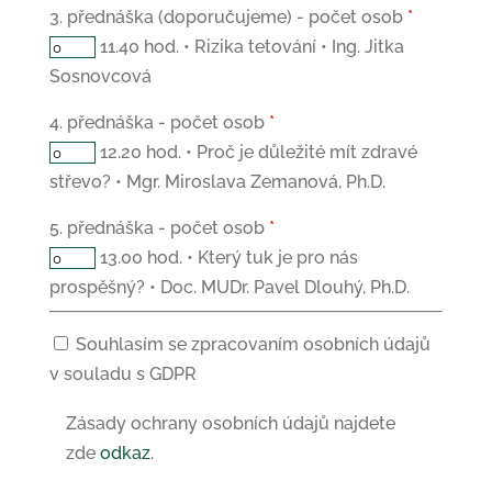
3. přednáška (doporučujeme) - počet osob
*
11.40 hod. • Rizika tetování • Ing. Jitka
Sosnovcová
4. přednáška - počet osob
*
12.20 hod. • Proč je důležité mít zdravé
střevo? • Mgr. Miroslava Zemanová, Ph.D.
5. přednáška - počet osob
*
13.00 hod. • Který tuk je pro nás
prospěšný? • Doc. MUDr. Pavel Dlouhý, Ph.D.
Souhlas
Souhlasím se zpracovaním osobních údajů
osobní
v souladu s GDPR
údaje
Zásady ochrany osobních údajů najdete
zde
odkaz
.